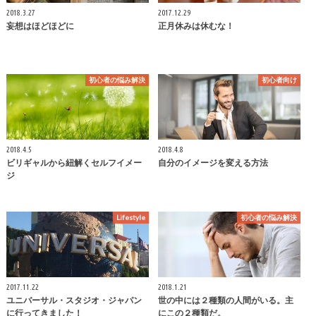
2018.3.27
2017.12.29
妄想はほどほどに
正月休みは休むな！
初心者の悩み解決
初心者向け
2018.4.5
2018.4.8
ビリギャルから紐解くセルフイメー
自分のイメージを変える方法
ジ
Lifestyle
初心者の悩み解決
2017.11.22
2018.1.21
ユニバーサル・スタジオ・ジャパン
世の中には２種類の人間がいる。主
に行ってきました！
にこの２種類だ。