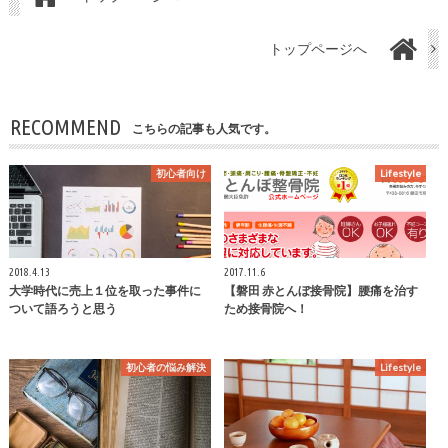
トップページへ
RECOMMEND
こちらの記事も人気です。
初心者向け
Lifestyle
2018.4.13
2017.11.6
大学時代に売上１位を取った事件に
【磐田 赤とんぼ接骨院】腰痛を治す
ついて語ろうと思う
ため接骨院へ！
初心者の悩み解決
Lifestyle