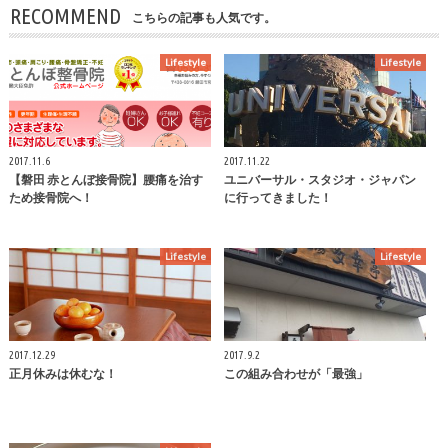
RECOMMEND
こちらの記事も人気です。
Lifestyle
Lifestyle
2017.11.6
2017.11.22
【磐田 赤とんぼ接骨院】腰痛を治す
ユニバーサル・スタジオ・ジャパン
ため接骨院へ！
に行ってきました！
Lifestyle
Lifestyle
2017.12.29
2017.9.2
正月休みは休むな！
この組み合わせが「最強」