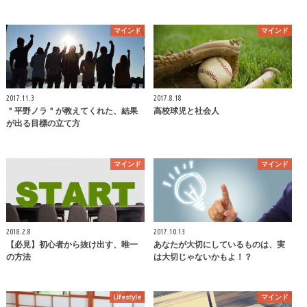
マインド
マインド
2017.11.3
2017.8.18
＂平野ノラ＂が教えてくれた、結果
高校球児と社会人
が出る目標の立て方
マインド
マインド
2018.2.8
2017.10.13
【必見】初心者から抜け出す、唯一
あなたが大切にしているものは、実
の方法
は大切じゃないかもよ！？
Lifestyle
マインド