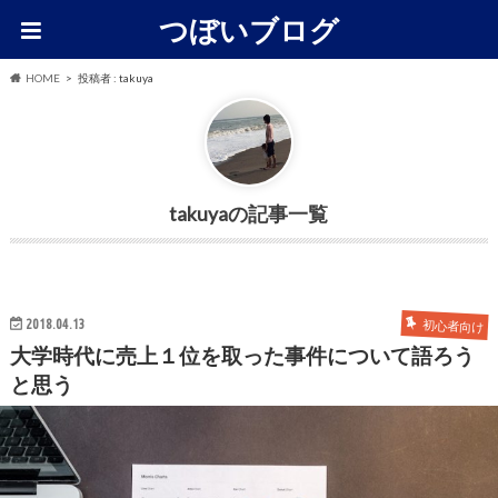
つぼいブログ
HOME
投稿者 : takuya
takuya
2018.04.13
初心者向け
大学時代に売上１位を取った事件について語ろう
と思う