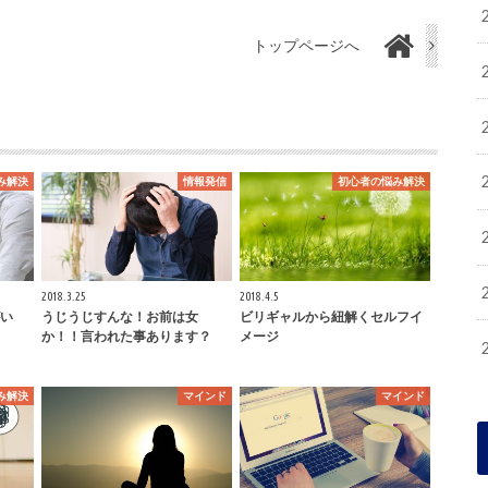
トップページへ
み解決
情報発信
初心者の悩み解決
2018.3.25
2018.4.5
い
うじうじすんな！お前は女
ビリギャルから紐解くセルフイ
か！！言われた事あります？
メージ
み解決
マインド
マインド