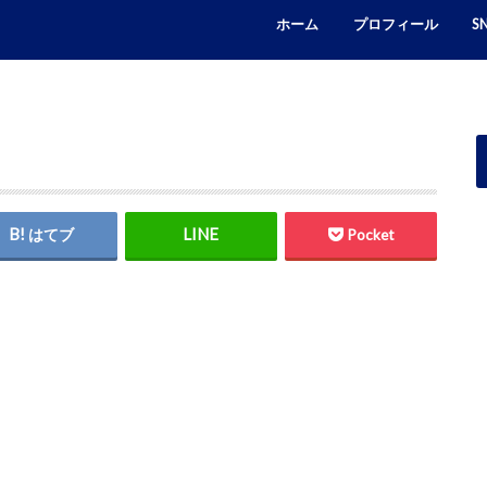
ホーム
プロフィール
S
Fa
Tw
In
はてブ
Pocket