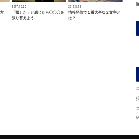
[
2017.10.20
2017.8.16
方
「損した」と感じたら〇〇〇を
情報発信で１番大事な２文字と
張り替えよう！
は？
W