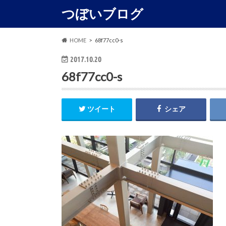
つぼいブログ
HOME
68f77cc0-s
2017.10.20
68f77cc0-s
ツイート
シェア