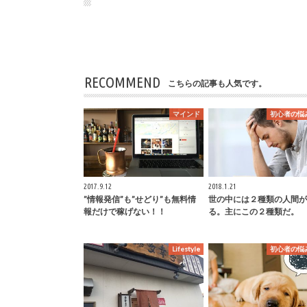
RECOMMEND
こちらの記事も人気です。
マインド
初心者の悩
2017.9.12
2018.1.21
”情報発信”も”せどり”も無料情
世の中には２種類の人間が
報だけで稼げない！！
る。主にこの２種類だ。
Lifestyle
初心者の悩