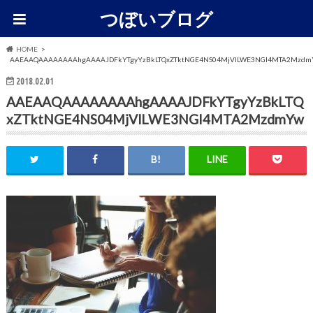
つぼいブログ
HOME
AAEAAQAAAAAAAAhgAAAAJDFkYTgyYzBkLTQxZTktNGE4NS04MjVlLWE3NGI4MTA2Mzd
2018.02.01
AAEAAQAAAAAAAAhgAAAAJDFkYTgyYzBkLTQ
xZTktNGE4NS04MjVlLWE3NGI4MTA2MzdmYw