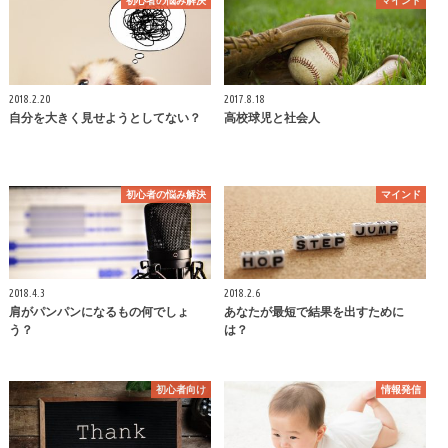
初心者の悩み解決
マインド
2018.2.20
2017.8.18
自分を大きく見せようとしてない？
高校球児と社会人
初心者の悩み解決
マインド
2018.4.3
2018.2.6
肩がパンパンになるもの何でしょ
あなたが最短で結果を出すために
う？
は？
初心者向け
情報発信